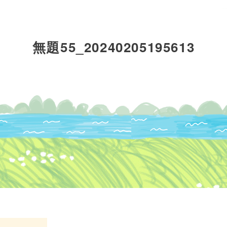
fine yogaについて
無題55_20240205195613
レッスンについて
インストラクター
ブロ
派遣