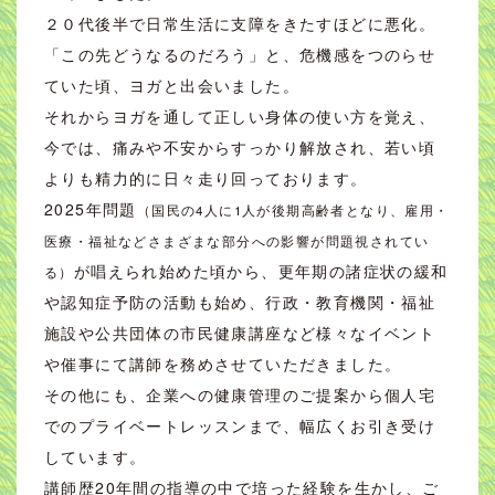
２０代後半で日常生活に支障をきたすほどに悪化。
「この先どうなるのだろう」と、危機感をつのらせ
ていた頃、ヨガと出会いました。
それからヨガを通して正しい身体の使い方を覚え、
今では、痛みや不安からすっかり解放され、若い頃
よりも精力的に日々走り回っております。
2025年問題
（国民の4人に1人が後期高齢者となり、雇用・
医療・福祉などさまざまな部分への影響が問題視されてい
が唱えられ始めた頃から、更年期の諸症状の緩和
る）
や認知症予防の活動も始め、行政・教育機関・福祉
施設や公共団体の市民健康講座など様々なイベント
や催事にて講師を務めさせていただきました。
その他にも、企業への健康管理のご提案から個人宅
でのプライベートレッスンまで、幅広くお引き受け
しています。
講師歴20年間の指導の中で培った経験を生かし、ご