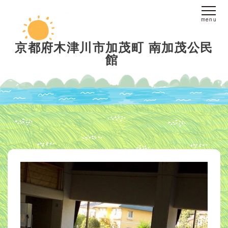
ホーム
京都府木津川市加茂町 南加茂公民
館
fine yogaについて
スタジオへのアクセス
レッスンについて
スタジオレッスン
オンラインレッスン
プライベートレッスン
インストラクター
派遣
ブログ
お客様の声
お問い合わせ