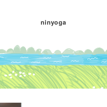
fine yogaについて
レッスンについて
ninyoga
インストラクター
ブロ
派遣