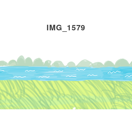
fine yogaについて
レッスンについて
IMG_1579
インストラクター
ブロ
派遣