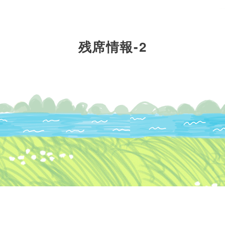
fine yogaについて
レッスンについて
残席情報-2
インストラクター
ブロ
派遣