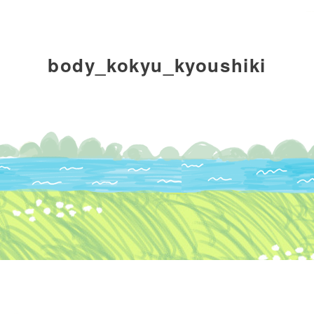
fine yogaについて
body_kokyu_kyoushiki
レッスンについて
インストラクター
ブロ
派遣